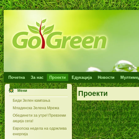
Почетна
За нас
Проекти
Едукација
Новости
Мултиме
Мени
Проекти
Биди Зелен кампања
Главни цели
на организац
Младинска Зелена Мрежа
едукација, активирање на
Обединети за утре! Превземи
на младински мрежи со орг
акција сега!
подготвување на полиси и
Европска недела на одржлива
легислатура.
енергија