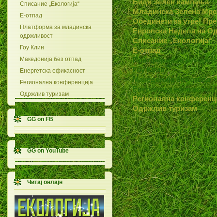
Биди Зелен кампања
Списание „Екологија“
Младинска Зелена Мр
Е-отпад
Обединети за утре! Пре
Платформа за младинска
Европска Недела на О
одржливост
Списание „Екологија“
Гоу Клин
Е-отпад
Македонија без отпад
Платформа за младинс
Гоу Клин
Енергетска ефикасност
Македонија без отпад
Регионална конференција
Енергетска ефикасност
Одржлив туризам
Регионална конференц
Одржлив туризам
GG on FB
GG on YouTube
Читај онлајн