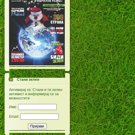
Стани зелен
Активирај се: Стани и ти зелен
активист и информирај се за
можностите
Име:
Email: